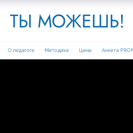
О педагоге
Методика
Цены
Анкета PROF